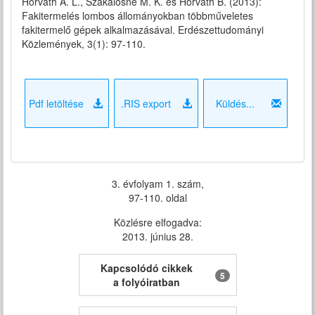
Horváth A. L., Szakálosné M. K. és Horváth B. (2013):
Fakitermelés lombos állományokban többműveletes
fakitermelő gépek alkalmazásával. Erdészettudományi
Közlemények, 3(1): 97-110.
Pdf letöltése
.RIS export
Küldés...
3. évfolyam 1. szám,
97-110. oldal
Közlésre elfogadva:
2013. június 28.
Kapcsolódó cikkek
5
a folyóiratban