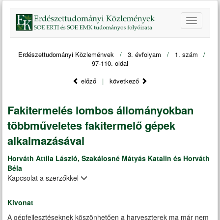
Erdészettudományi Közlemények
/
3. évfolyam
/
1. szám
/
97-110. oldal
előző
|
következő
Fakitermelés lombos állományokban
többműveletes fakitermelő gépek
alkalmazásával
Horváth Attila László, Szakálosné Mátyás Katalin és Horváth
Béla
Kapcsolat a szerzőkkel
Kivonat
A gépfejlesztéseknek köszönhetően a harveszterek ma már nem