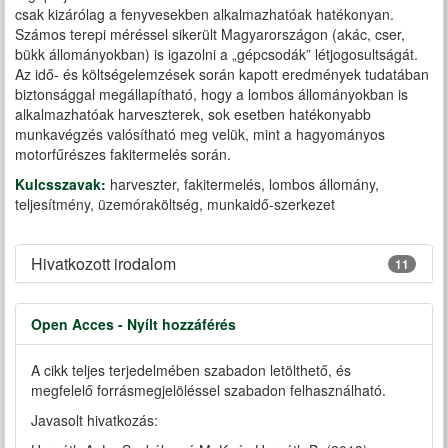
csak kizárólag a fenyvesekben alkalmazhatóak hatékonyan.
Számos terepi méréssel sikerült Magyarországon (akác, cser,
bükk állományokban) is igazolni a „gépcsodák” létjogosultságát.
Az idő- és költségelemzések során kapott eredmények tudatában
biztonsággal megállapítható, hogy a lombos állományokban is
alkalmazhatóak harveszterek, sok esetben hatékonyabb
munkavégzés valósítható meg velük, mint a hagyományos
motorfűrészes fakitermelés során.
Kulcsszavak:
harveszter, fakitermelés, lombos állomány,
teljesítmény, üzemóraköltség, munkaidő-szerkezet
Hivatkozott irodalom
11
Open Acces - Nyílt hozzáférés
A cikk teljes terjedelmében szabadon letölthető, és
megfelelő forrásmegjelöléssel szabadon felhasználható.
Javasolt hivatkozás: